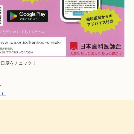
健口度をチェック！
）
ト）