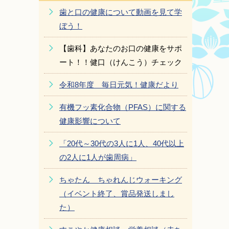
歯と口の健康について動画を見て学
ぼう！
【歯科】あなたのお口の健康をサポ
ート！！健口（けんこう）チェック
令和8年度 毎日元気！健康だより
有機フッ素化合物（PFAS）に関する
健康影響について
「20代～30代の3人に1人、40代以上
の2人に1人が歯周病」
ちゃたん ちゃれんじウォーキング
（イベント終了、賞品発送しまし
た）