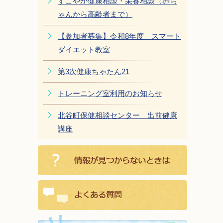
すこやか健康相談・栄養相談（赤ち
ゃんから高齢者まで）
【参加者募集】令和8年度 スマート
ダイエット教室
第3次健康ちゃたん21
トレーニング室利用のお知らせ
北谷町保健相談センター 出前健康
講座