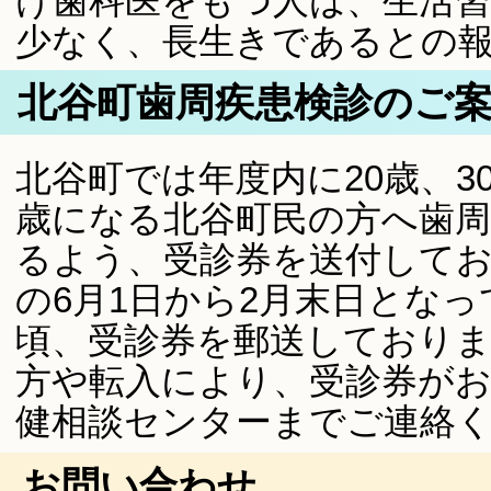
け歯科医をもつ人は、生活
少なく、長生きであるとの
北谷町歯周疾患検診のご
北谷町では年度内に20歳、30
歳になる北谷町民の方へ歯
るよう、受診券を送付して
の6月1日から2月末日とな
頃、受診券を郵送しており
方や転入により、受診券が
健相談センターまでご連絡
お問い合わせ