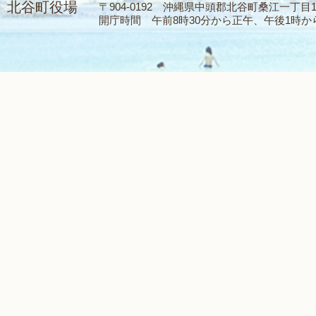
北谷町役場
〒904-0192 沖縄県中頭郡北谷町桑江一丁目1番1
開庁時間 午前8時30分から正午、午後1時から