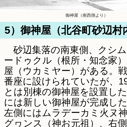
御神屋（南西側より）
5）御神屋（北谷町砂辺村内
砂辺集落の南東側、クシム
ードゥクル（根所・知念家）
屋（ウカミヤー）がある。
番座に設けられていたが、1
とは別棟の御神屋を設置したと
には新しい御神屋が完成し
左側にはムラデーカミ火ヌ
グヮンス（神お元祖）、右側