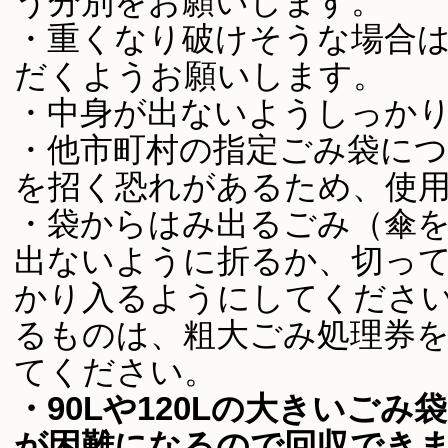
う分別をお願いします。
・重くなり破けそうな場合
だくようお願いします。
・中身が出ないようしっか
・他市町村の指定ごみ袋に
を招く恐れがあるため、使
・袋からはみ出るごみ（傘
出ないように折るか、切っ
かり入るようにしてくださ
るものは、粗大ごみ処理券
てください。
・90Lや120Lの大きいご
が困難になるので回収でき