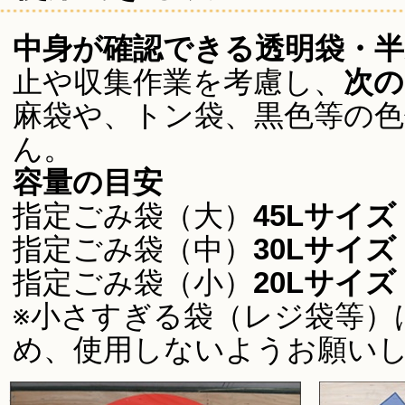
中身が確認できる透明袋・半
止や収集作業を考慮し、
次の
麻袋や、トン袋、黒色等の
ん。
容量の目安
指定ごみ袋（大）
45Lサイズ
指定ごみ袋（中）
30Lサイズ
指定ごみ袋（小）
20Lサイズ
※小さすぎる袋（レジ袋等）
め、使用しないようお願い