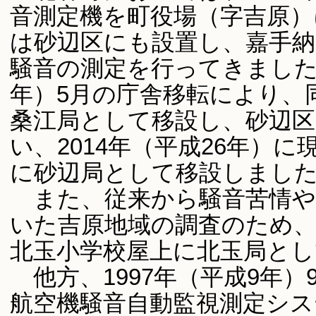
音測定機を町役場（字吉原）に
は砂辺区にも設置し、嘉手納
騒音の測定を行ってきました。
年）5月の庁舎移転により、
桑江局として移設し、砂辺
い、2014年（平成26年）
に砂辺局として移設しまし
また、従来から騒音苦情や
いた吉原地域の調査のため、2
北玉小学校屋上に北玉局とし
他方、1997年（平成9年
航空機騒音自動監視測定シス