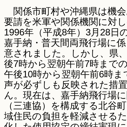
関係市町村や沖縄県は機会
要請を米軍や関係機関に対
1996年（平成8年）3月2
嘉手納・普天間両飛行場に係
意されました。しかし、県
後7時から翌朝午前7時まで
午後10時から翌朝午前6時
声が必ずしも反映された措
ん。現在は、嘉手納飛行場に
（三連協）を構成する北谷町
域住民の負担を軽減させるた
化した使用協定の締結実現