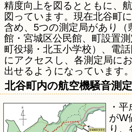
精度向上を図るとともに、航
図っています。現在北谷町
含め、5つの測定局があり（
館・宮城区公民館、町設置測
町役場・北玉小学校）、電話
にアクセスし、各測定局に
出せるようになっています
北谷町内の航空機騒音測
・平
がW
り、