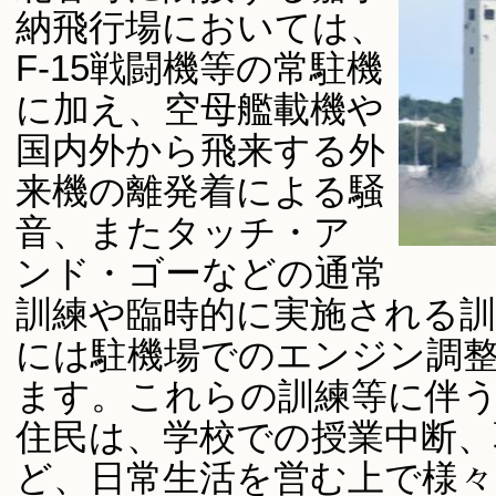
納飛行場においては、
F-15戦闘機等の常駐機
に加え、空母艦載機や
国内外から飛来する外
来機の離発着による騒
音、またタッチ・ア
ンド・ゴーなどの通常
訓練や臨時的に実施される
には駐機場でのエンジン調
ます。これらの訓練等に伴
住民は、学校での授業中断、
ど、日常生活を営む上で様