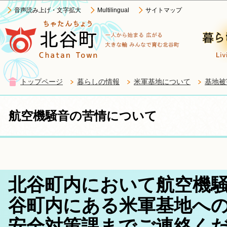
この
音声読み上げ・文字拡大
Multilingual
サイトマップ
トップページ
暮らしの情報
米軍基地について
基地被
航空機騒音の苦情について
北谷町内において航空機
谷町内にある米軍基地へ
安全対策課までご連絡く