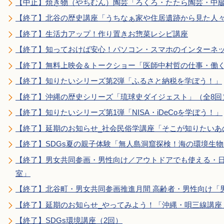
【中止】焼き物（やちむん）陶芸「ろくろ・たたら陶芸・中級
【終了】北谷の歴史講座「うちなぁ家や住居遺跡から見た人
【終了】生活力アップ！作り置きお惣菜レシピ講座
【終了】知っておけば安心！パソコン・スマホのインターネ
【終了】無料上映会＆トークショー「医師中村哲の仕事・働
【終了】知りたいシリーズ第2弾「ふるさと納税を学ぼう！」
【終了】沖縄の歴史シリーズ「琉球史ダイジェスト」（全8回
【終了】知りたいシリーズ第1弾「NISA・iDeCoを学ぼう！」
【終了】延期のお知らせ_社会民俗学講座「そこが知りたいあ
【終了】SDGs夏の親子体験「無人島洞窟探検！海の環境生
【終了】男女共同参画・男性向け／アウトドアでも使える・
室」
【終了】北谷町・男女共同参画推進月間 高齢者・男性向け「
【終了】延期のお知らせ_やってみよう！「沖縄・唄三線講座
【終了】SDGs環境講座（2回）