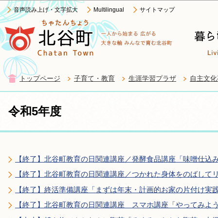
この
音声読み上げ・文字拡大
Multilingual
サイトマップ
トップページ
子育て・教育
生涯学習プラザ
自主文化
令和5年度
【終了】北谷町教育の日関連講座／発酵食品講座「味噌仕込
【終了】北谷町教育の日関連講座／つかれた身体をのばしてリ
【終了】終活準備講座「まずは年末・計画的お家の片付け実践
【終了】北谷町教育の日関連講座 スマホ講座「やってみよう