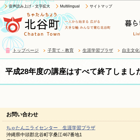
この
音声読み上げ・文字拡大
Multilingual
サイトマップ
トップページ
子育て・教育
生涯学習プラザ
自主文化
平成28年度の講座はすべて終了しまし
お問い合わせ
ちゃたんニライセンター 生涯学習プラザ
沖縄県中頭郡北谷町字桑江467番地1