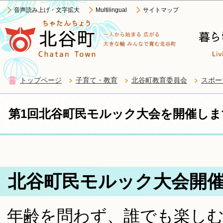
この
音声読み上げ・文字拡大
Multilingual
サイトマップ
トップページ
子育て・教育
北谷町教育委員会
スポー
第1回北谷町民モルック大会を開催しま
北谷町民モルック大会開
年齢を問わず、誰でも楽し