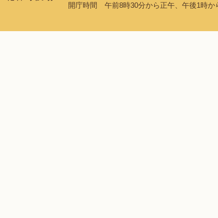
開庁時間 午前8時30分から正午、午後1時から