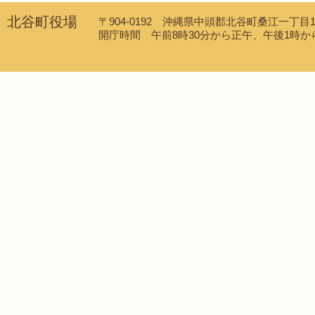
北谷町役場
〒904-0192 沖縄県中頭郡北谷町桑江一丁目1番1
開庁時間 午前8時30分から正午、午後1時から