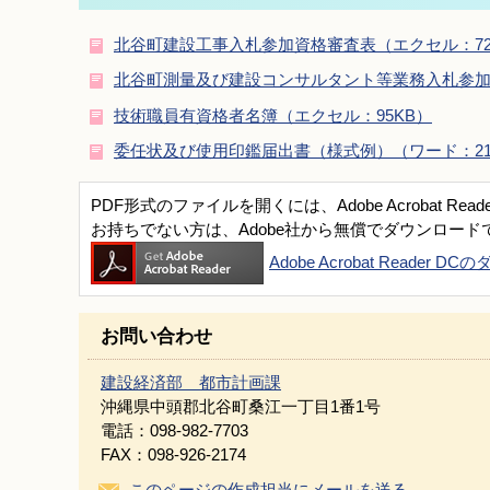
北谷町建設工事入札参加資格審査表（エクセル：72
北谷町測量及び建設コンサルタント等業務入札参加
技術職員有資格者名簿（エクセル：95KB）
委任状及び使用印鑑届出書（様式例）（ワード：21
PDF形式のファイルを開くには、Adobe Acrobat Read
お持ちでない方は、Adobe社から無償でダウンロード
Adobe Acrobat Reader 
お問い合わせ
建設経済部 都市計画課
沖縄県中頭郡北谷町桑江一丁目1番1号
電話：098-982-7703
FAX：098-926-2174
このページの作成担当にメールを送る