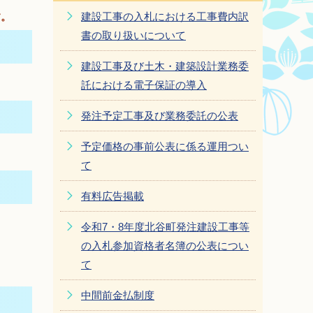
建設工事の入札における工事費内訳
す。
書の取り扱いについて
建設工事及び土木・建築設計業務委
託における電子保証の導入
発注予定工事及び業務委託の公表
予定価格の事前公表に係る運用つい
て
有料広告掲載
令和7・8年度北谷町発注建設工事等
の入札参加資格者名簿の公表につい
て
中間前金払制度