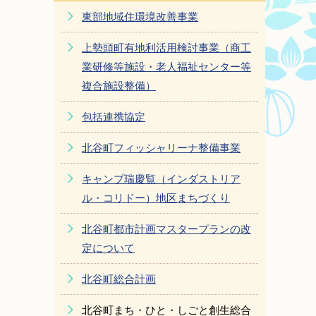
東部地域住環境改善事業
上勢頭町有地利活用検討事業（商工
業研修等施設・老人福祉センター等
複合施設整備）
包括連携協定
北谷町フィッシャリーナ整備事業
キャンプ瑞慶覧（インダストリア
ル・コリドー）地区まちづくり
北谷町都市計画マスタープランの改
定について
北谷町総合計画
北谷町まち・ひと・しごと創生総合