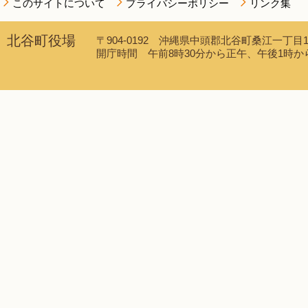
このサイトについて
プライバシーポリシー
リンク集
北谷町役場
〒904-0192 沖縄県中頭郡北谷町桑江一丁目1番1
開庁時間 午前8時30分から正午、午後1時から