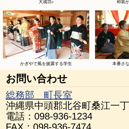
大成功♪
和装
かぎやで風を披露する学生
本番さ
お問い合わせ
総務部 町長室
沖縄県中頭郡北谷町桑江一丁
電話：098-936-1234
FAX：098-936-7474