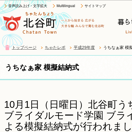
この
音声読み上げ・文字拡大
Multilingual
サイトマップ
トップページ
ちゃたレポ
平成29年度
うちなぁ家 模
うちなぁ家 模擬結納式
10月1日（日曜日）北谷町う
ブライダルモード学園 ブラ
よる模擬結納式が行われまし