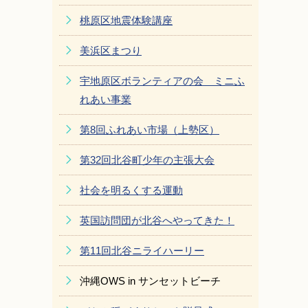
桃原区地震体験講座
美浜区まつり
宇地原区ボランティアの会 ミニふ
れあい事業
第8回ふれあい市場（上勢区）
第32回北谷町少年の主張大会
社会を明るくする運動
英国訪問団が北谷へやってきた！
第11回北谷ニライハーリー
沖縄OWS in サンセットビーチ