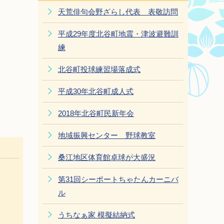
天荒俳句会野ざらし代表 表敬訪問
平成29年度北谷町地震・津波避難訓
練
北谷町投球練習場落成式
平成30年北谷町成人式
2018年北谷町民新年会
地域振興センター 野球教室
桑江地区体育館卓球が大盛況
第31回シーポートちゃたんカーニバ
ル
うちなぁ家 模擬結納式