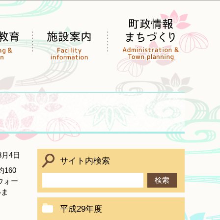
8月4日
サイト内検索
160
ウォー
いま
平成29年度