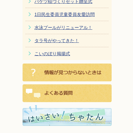
バケツ稲づくりセット贈呈式
1日民生委員児童委員友愛訪問
水泳プールがリニューアル！
タラ号がやってきた！
こいのぼり掲揚式