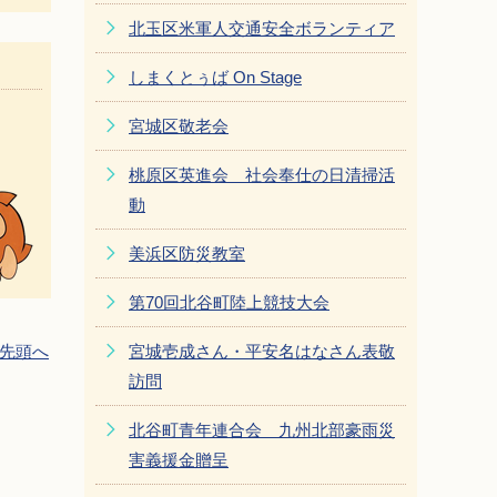
北玉区米軍人交通安全ボランティア
しまくとぅば On Stage
宮城区敬老会
桃原区英進会 社会奉仕の日清掃活
動
美浜区防災教室
第70回北谷町陸上競技大会
先頭へ
宮城壱成さん・平安名はなさん表敬
訪問
北谷町青年連合会 九州北部豪雨災
害義援金贈呈