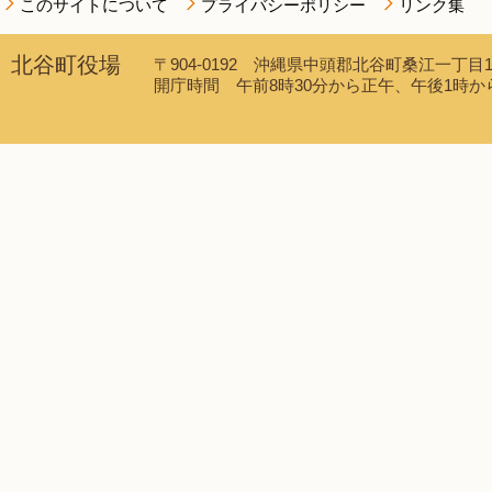
このサイトについて
プライバシーポリシー
リンク集
北谷町役場
〒904-0192 沖縄県中頭郡北谷町桑江一丁目1番1
開庁時間 午前8時30分から正午、午後1時から