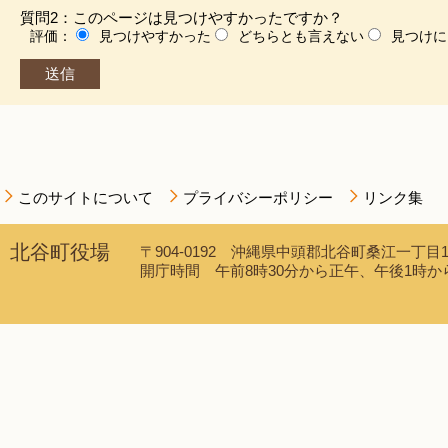
質問2：このページは見つけやすかったですか？
評価：
見つけやすかった
どちらとも言えない
見つけに
このサイトについて
プライバシーポリシー
リンク集
北谷町役場
〒904-0192 沖縄県中頭郡北谷町桑江一丁目1番1
開庁時間 午前8時30分から正午、午後1時から