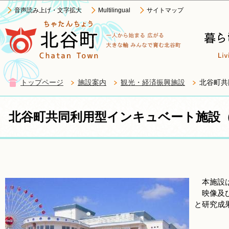
このページの本文へ移動
音声読み上げ・文字拡大
Multilingual
サイトマップ
トップページ
施設案内
観光・経済振興施設
北谷町共
北谷町共同利用型インキュベート施設
本施設は
映像及び
と研究成