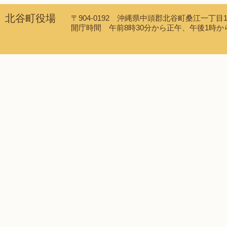
北谷町役場
〒904-0192 沖縄県中頭郡北谷町桑江一丁目1番1
開庁時間 午前8時30分から正午、午後1時から