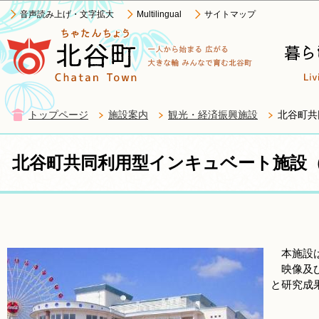
このページの本文へ移動
音声読み上げ・文字拡大
Multilingual
サイトマップ
トップページ
施設案内
観光・経済振興施設
北谷町共
北谷町共同利用型インキュベート施設
本施設は
映像及び
と研究成