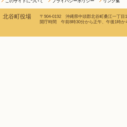
このサイトについて
プライバシーポリシー
リンク集
北谷町役場
〒904-0192 沖縄県中頭郡北谷町桑江一丁目1番1
開庁時間 午前8時30分から正午、午後1時から