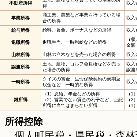
収入
不動産所得
得
商工業、農業など事業を行っている場
収入
事業所得
合の所得
給料、賃金、ボーナスなどの所得
収入
給与所得
（収
退職手当、一時恩給などの所得
退職所得
金額
山林の立木などを売った場合の所得
収入
山林所得
土地、建物、ゴルフ会員権などを売っ
収入
譲渡所得
た場合の所得
譲渡
クイズの賞金、生命保険契約の満期返
収入
一時所得
戻金など、一時的な所得
（1）恩給、年金などの所得
（1
雑所得
（2）営業でない貸金の利子など、上記
（2
所得に当てはまらない所得
（1
所得控除
個人町民税・県民税・森林