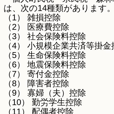
は、次の14種類があります
（1） 雑損控除
（2） 医療費控除
（3） 社会保険料控除
（4） 小規模企業共済等掛金
（5） 生命保険料控除
（6） 地震保険料控除
（7） 寄付金控除
（8） 障害者控除
（9） 寡婦（夫）控除
（10） 勤労学生控除
（11） 配偶者控除