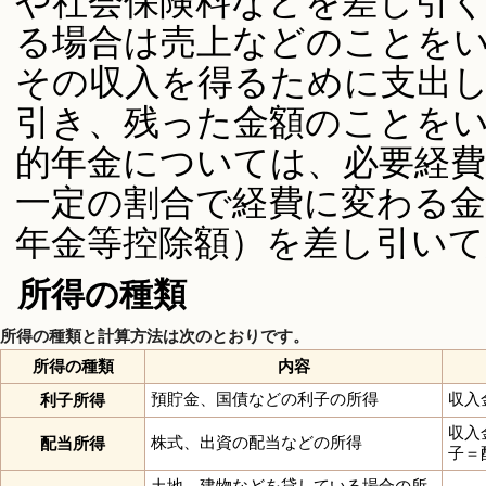
や社会保険料などを差し引
る場合は売上などのことを
その収入を得るために支出
引き、残った金額のことを
的年金については、必要経
一定の割合で経費に変わる金
年金等控除額）を差し引いて
所得の種類
所得の種類と計算方法は次のとおりです。
所得の種類
内容
預貯金、国債などの利子の所得
収入
利子所得
収入
株式、出資の配当などの所得
配当所得
子＝
土地、建物などを貸している場合の所