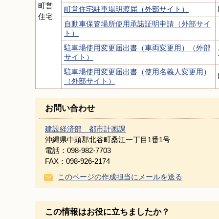
町営
町営住宅駐車場明渡届（外部サイト）
住宅
自動車保管場所使用承諾証明申請（外部サイ
ト）
駐車場使用変更届出書（車両変更用）（外部
サイト）
駐車場使用変更届出書（使用名義人変更用）
（外部サイト）
お問い合わせ
建設経済部 都市計画課
沖縄県中頭郡北谷町桑江一丁目1番1号
電話：098-982-7703
FAX：098-926-2174
このページの作成担当にメールを送る
この情報はお役に立ちましたか？