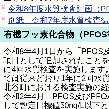
令和8年度水質検査計画（PDF
別紙 令和7年度水質検査結果表
有機フッ素化合物（PFO
令和8年4月1日から「PFOS
項目として追加されたことを
に4回水質検査を実施します。
ては従来どおり1年に2回水
北谷町における検査実施の経
令和2年4月 PFOS及びP
して暫定目標値50ng/L以下