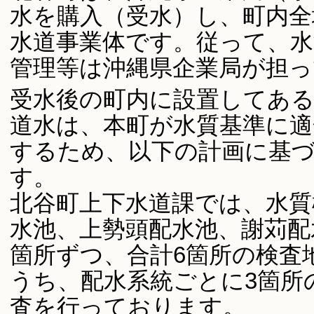
水を購入（受水）し、町内全
水道事業体です。従って、水
管理等は沖縄県企業局が担
受水後の町内に設置してある
道水は、本町が水質基準に
するため、以下の計画に基
す。
北谷町上下水道課では、水質
水池、上勢頭配水池、謝苅配
箇所ずつ、合計6箇所の検査
うち、配水系統ごとに3箇所
査を行っております。