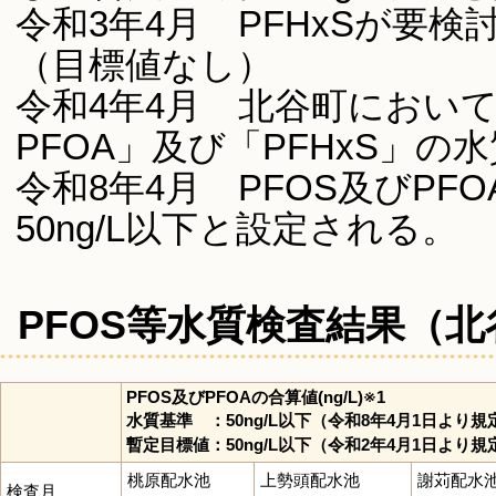
令和3年4月 PFHxSが要
（目標値なし）
令和4年4月 北谷町において
PFOA」及び「PFHxS」
令和8年4月 PFOS及びP
50ng/L以下と設定される。
PFOS等水質検査結果（
PFOS及びPFOAの合算値(ng/L)※1
水質基準 ：50ng/L以下（令和8年4月1日より規
暫定目標値：50ng/L以下（令和2年4月1日より規
桃原配水池
上勢頭配水池
謝苅配水
検査月