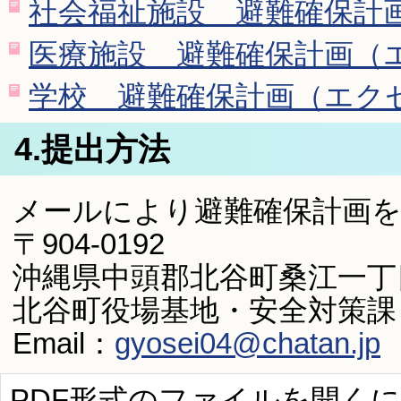
社会福祉施設 避難確保計画（
医療施設 避難確保計画（エク
学校 避難確保計画（エクセル
4.提出方法
メールにより避難確保計画
〒904-0192
沖縄県中頭郡北谷町桑江一丁目
北谷町役場基地・安全対策課
Email：
gyosei04@chatan.jp
PDF形式のファイルを開くには、Ad