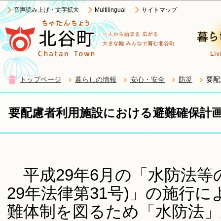
この
音声読み上げ・文字拡大
Multilingual
サイトマップ
トップページ
暮らしの情報
安心・安全
防災
要配
要配慮者利用施設における避難確保計
平成29年6月の「水防法等
29年法律第31号)」の施行
難体制を図るため「水防法」