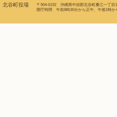
北谷町役場
〒904-0192 沖縄県中頭郡北谷町桑江一丁目1番1
開庁時間 午前8時30分から正午、午後1時から