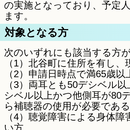
の実施となっており、予定
ます。
対象となる方
次のいずれにも該当する方
（1）北谷町に住所を有し、
（2）申請日時点で満65歳以
（3）両耳とも50デシベル以
シベル以上かつ他側耳が80
ら補聴器の使用が必要であ
（4）聴覚障害による身体障
い方