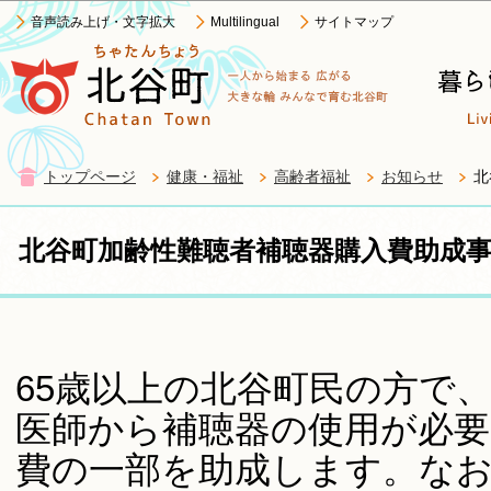
この
音声読み上げ・文字拡大
Multilingual
サイトマップ
トップページ
健康・福祉
高齢者福祉
お知らせ
北
北谷町加齢性難聴者補聴器購入費助成
65歳以上の北谷町民の方で
医師から補聴器の使用が必
費の一部を助成します。な