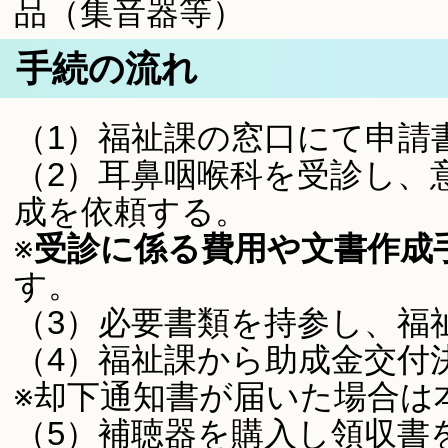
品（集音器等）
手続の流れ
（1）福祉課の窓口にて申請
（2）耳鼻咽喉科を受診し、
成を依頼する。
※
受診に係る費用や文書作成
す。
（3）必要書類を持参し、福
（4）福祉課から助成金交付
※却下通知書が届いた場合は
（5）補聴器を購入し領収書