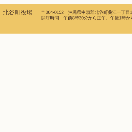
北谷町役場
〒904-0192 沖縄県中頭郡北谷町桑江一丁目1番1
開庁時間 午前8時30分から正午、午後1時から