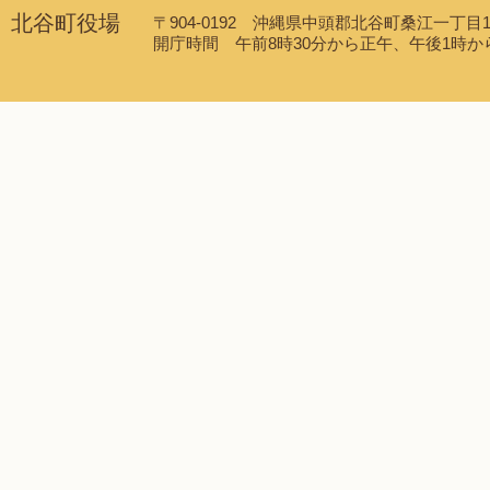
北谷町役場
〒904-0192 沖縄県中頭郡北谷町桑江一丁目1番1
開庁時間 午前8時30分から正午、午後1時から