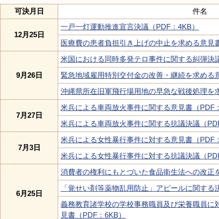
可決月日
件名
一戸一灯運動推進宣言決議（PDF：4KB）
12月25日
医療費の患者負担引き上げの中止を求める意見書（
米国における同時多発テロ事件に関する糾弾決議（
9月26日
緊急地域雇用特別交付金の改善・継続を求める意見
沖縄県所在旧軍飛行場用地の早急な戦後処理を求
米兵による車両放火事件に関する意見書（PDF：
7月27日
米兵による車両放火事件に関する抗議決議（PDF
米兵による女性暴行事件に対する意見書（PDF：
7月3日
米兵による女性暴行事件に対する抗議決議（PDF
消費者の権利にもとづいた食品衛生法への改正を
「覚せい剤等薬物乱用防止」アピールに関する決議
6月25日
義務教育諸学校の学校事務職員及び栄養職員に
見書（PDF：6KB）