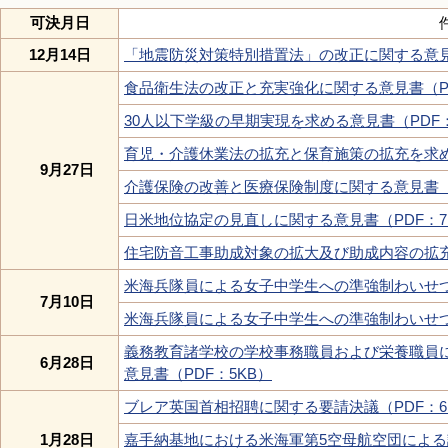
可決月日
件
12月14日
「地震防災対策特別措置法」の改正に関する意見書
食品衛生法の改正と充実強化に関する意見書（PD
30人以下学級の早期実現を求める意見書（PDF：
育児・介護休業法の拡充と保育施策の拡充を求める
9月27日
介護保険の改善と医療保険制度に関する意見書（P
日米地位協定の見直しに関する意見書（PDF：7
住宅防音工事助成対象の拡大及び助成内容の拡充
米海兵隊員による女子中学生への準強制わいせつ
7月10日
米海兵隊員による女子中学生への準強制わいせつ
義務教育諸学校の学校事務職員および栄養職員
6月28日
意見書（PDF：5KB）
ブレア英国首相招聘に関する要請決議（PDF：6
1月28日
嘉手納基地における米海軍第5空母航空団による