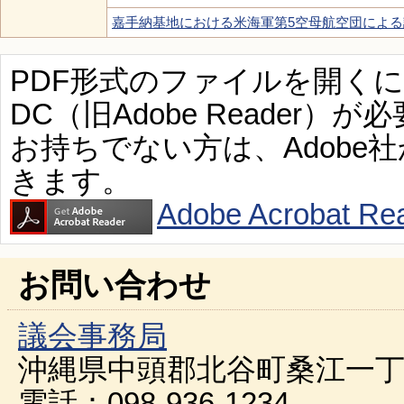
嘉手納基地における米海軍第5空母航空団による
PDF形式のファイルを開くには、Ad
DC（旧Adobe Reader）が
お持ちでない方は、Adobe
きます。
Adobe Acroba
お問い合わせ
議会事務局
沖縄県中頭郡北谷町桑江一丁
電話：098-936-1234