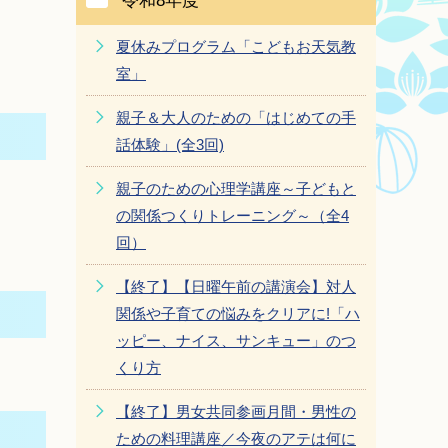
令和8年度
夏休みプログラム「こどもお天気教
室」
親子＆大人のための「はじめての手
話体験」(全3回)
親子のための心理学講座～子どもと
の関係つくりトレーニング～（全4
回）
【終了】【日曜午前の講演会】対人
関係や子育ての悩みをクリアに!「ハ
ッピー、ナイス、サンキュー」のつ
くり方
【終了】男女共同参画月間・男性の
ための料理講座／今夜のアテは何に