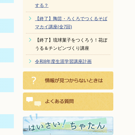
する？
【終了】陶芸・ろくろでつくるそば
マカイ講座(全7回)
【終了】琉球菓子をつくろう！花ぼ
うる＆チンビンづくり講座
令和8年度生涯学習講座計画