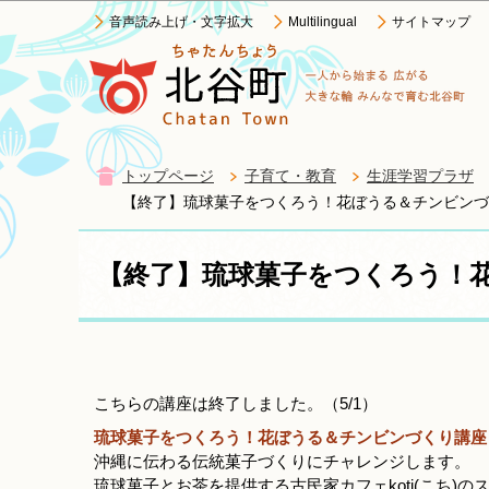
音声読み上げ・文字拡大
Multilingual
サイトマップ
トップページ
子育て・教育
生涯学習プラザ
【終了】琉球菓子をつくろう！花ぼうる＆チンビンづ
【終了】琉球菓子をつくろう！
こちらの講座は終了しました。（5/1）
琉球菓子をつくろう！花ぼうる＆チンビンづくり講座
沖縄に伝わる伝統菓子づくりにチャレンジします。
琉球菓子とお茶を提供する古民家カフェkoti(こち)