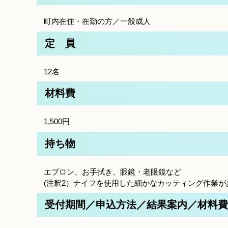
町内在住・在勤の方／一般成人
定 員
12名
材料費
1,500円
持ち物
エプロン、お手拭き、眼鏡・老眼鏡など
(注釈2）ナイフを使用した細かなカッティング作業
受付期間／申込方法／結果案内／材料費