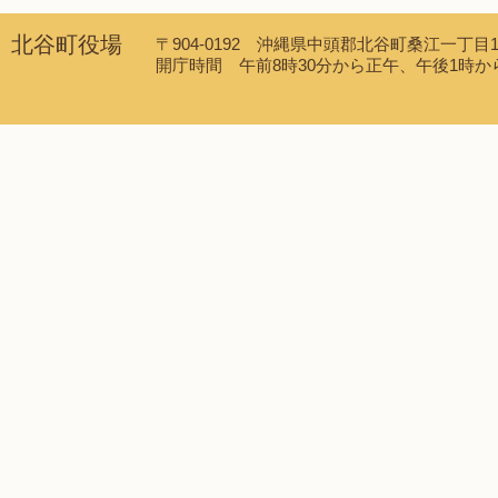
北谷町役場
〒904-0192 沖縄県中頭郡北谷町桑江一丁目1番1
開庁時間 午前8時30分から正午、午後1時から