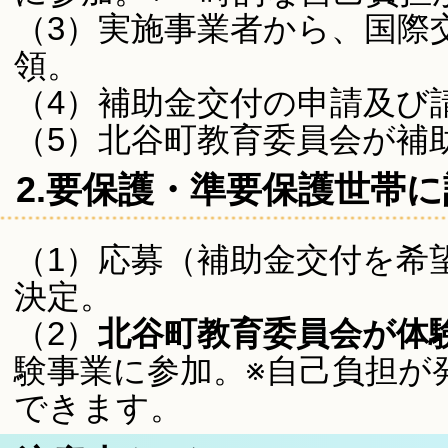
（3）実施事業者から、国際
領。
（4）補助金交付の申請及び
（5）北谷町教育委員会が補
2.要保護・準要保護世帯
（1）応募（補助金交付を希
決定。
（2）
北谷町教育委員会が体
験事業に参加。※自己負担が
できます。