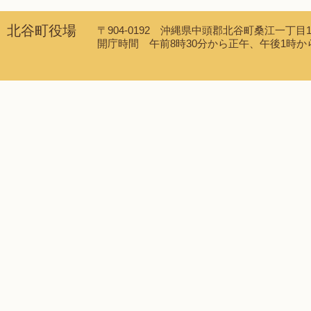
北谷町役場
〒904-0192 沖縄県中頭郡北谷町桑江一丁目1番1
開庁時間 午前8時30分から正午、午後1時から