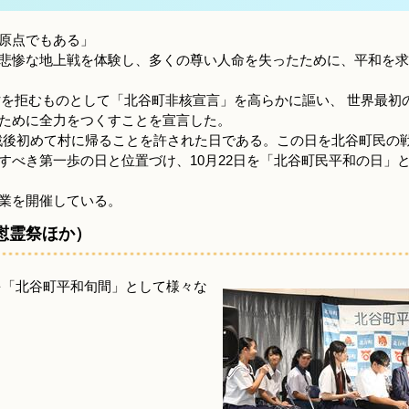
原点でもある」
悲惨な地上戦を体験し、多くの尊い人命を失ったために、平和を求
滅亡を拒むものとして「北谷町非核宣言」を高らかに謳い、 世界最初
ために全力をつくすことを宣言した。
民が戦後初めて村に帰ることを許された日である。この日を北谷町民の
すべき第一歩の日と位置づけ、10月22日を「北谷町民平和の日」
業を開催している。
慰霊祭ほか）
でを「北谷町平和旬間」として様々な