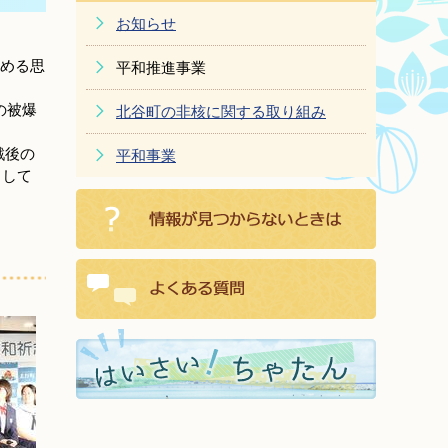
お知らせ
める思
平和推進事業
の被爆
北谷町の非核に関する取り組み
戦後の
平和事業
として