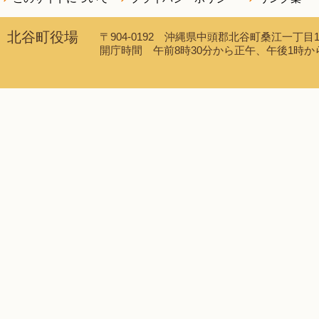
北谷町役場
〒904-0192 沖縄県中頭郡北谷町桑江一丁目1番1
開庁時間 午前8時30分から正午、午後1時から