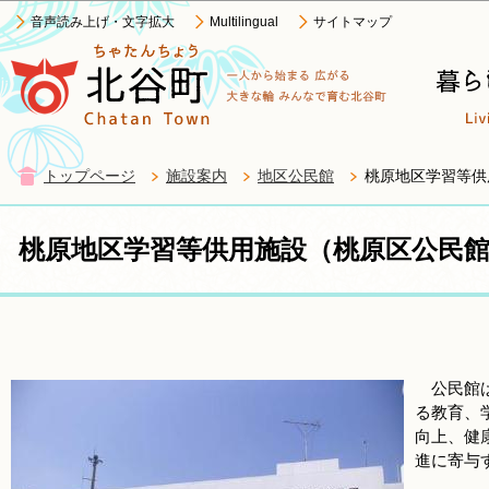
このページの本文へ移動
音声読み上げ・文字拡大
Multilingual
サイトマップ
トップページ
施設案内
地区公民館
桃原地区学習等供
桃原地区学習等供用施設（桃原区公民
公民館は
る教育、
向上、健
進に寄与