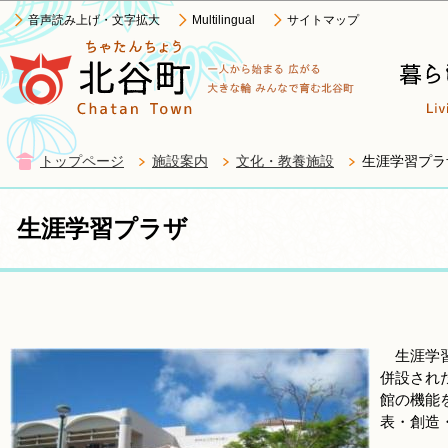
このページの本文へ移動
音声読み上げ・文字拡大
Multilingual
サイトマップ
トップページ
施設案内
文化・教養施設
生涯学習プラ
生涯学習プラザ
生涯学習
併設され
館の機能
表・創造