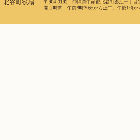
北谷町役場
〒904-0192 沖縄県中頭郡北谷町桑江一丁目1番1
開庁時間 午前8時30分から正午、午後1時から