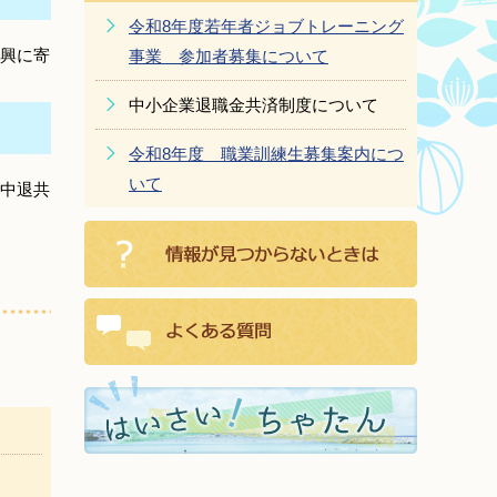
令和8年度若年者ジョブトレーニング
興に寄
事業 参加者募集について
中小企業退職金共済制度について
令和8年度 職業訓練生募集案内につ
いて
中退共