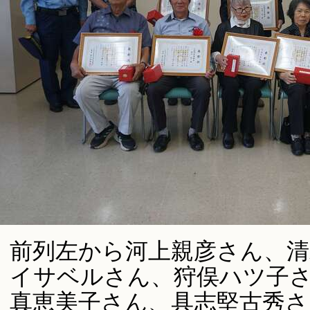
前列左から河上親彦さん、清
イサベルさん、狩俣ハツ子
真恵美子さん、具志堅古秀さ