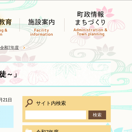
令和7年度
徒～」
月21日
サイト内検索
記念