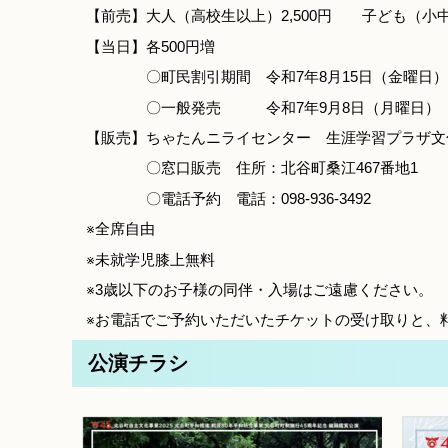
【前売】大人（高校生以上）2,500円 子ども（小中学
【当日】各500円増
〇町民割引期間 令和7年8月15日（金曜日）～9
〇一般発売 令和7年9月8日（月曜日）
【販売】ちゃたんニライセンター 生涯学習プラザ文化
〇窓口販売 住所：北谷町桑江467番地1
〇電話予約 電話：098-936-3492
※全席自由
※未就学児膝上無料
※3歳以下のお子様の同伴・入場はご遠慮ください。
※お電話でご予約いただいたチケットの受け取りと、料
公演チラシ