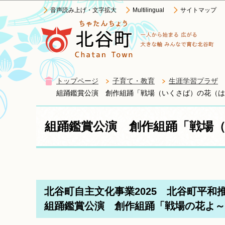
音声読み上げ・文字拡大
Multilingual
サイトマップ
トップページ
子育て・教育
生涯学習プラザ
組踊鑑賞公演 創作組踊「戦場（いくさば）の花（は
組踊鑑賞公演 創作組踊「戦場
北谷町自主文化事業2025 北谷町平和
組踊鑑賞公演 創作組踊「戦場の花よ～