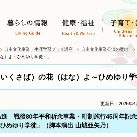
このページの本文へ移動
自主文化事業・生涯学習プラザ講座
自主文化事業公演の案内
な）よ～ひめゆり学徒～」
（いくさば）の花（はな）よ～ひめゆり学
更新日：2026年4
推進 戦後80年平和祈念事業・町制施行45周年
ひめゆり学徒」（脚本演出 山城亜矢乃）