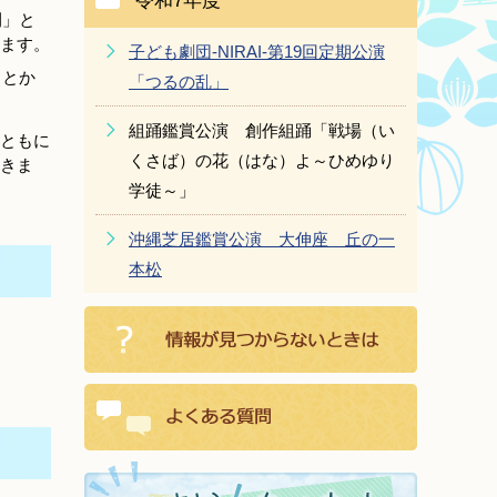
令和7年度
間」と
ます。
子ども劇団-NIRAI-第19回定期公演
ことか
「つるの乱」
組踊鑑賞公演 創作組踊「戦場（い
ともに
くさば）の花（はな）よ～ひめゆり
きま
学徒～」
沖縄芝居鑑賞公演 大伸座 丘の一
本松