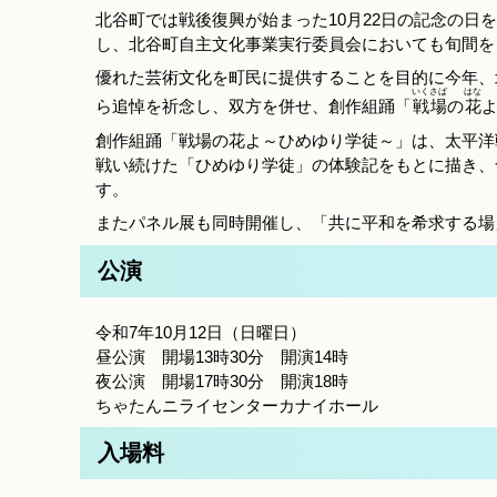
北谷町では戦後復興が始まった10月22日の記念の
し、北谷町自主文化事業実行委員会においても旬間を
優れた芸術文化を町民に提供することを目的に今年、
いくさば
はな
ら追悼を祈念し、双方を併せ、創作組踊「
戦場
の
花
創作組踊「戦場の花よ～ひめゆり学徒～」は、太平洋
戦い続けた「ひめゆり学徒」の体験記をもとに描き、
す。
またパネル展も同時開催し、「共に平和を希求する場
公演
令和7年10月12日（日曜日）
昼公演 開場13時30分 開演14時
夜公演 開場17時30分 開演18時
ちゃたんニライセンターカナイホール
入場料