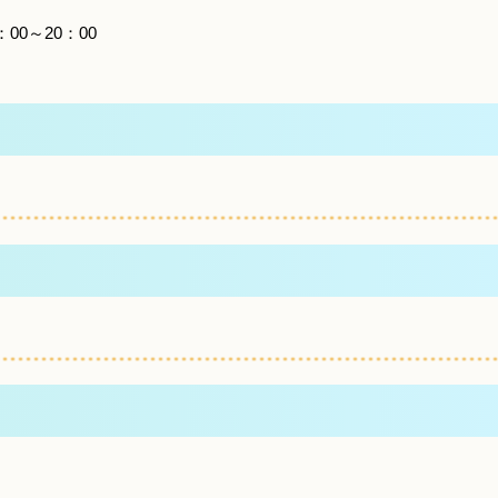
0～20：00