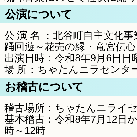
公演について
公 演 名 ：北谷町自主文化事
踊回遊～花売の縁・竜宮伝心
出演日時：令和8年9月6日日
場 所：ちゃたんニラセンタ
お稽古について
稽古場所：ちゃたんニライ
基本稽古：令和8年7月12日か
時～12時