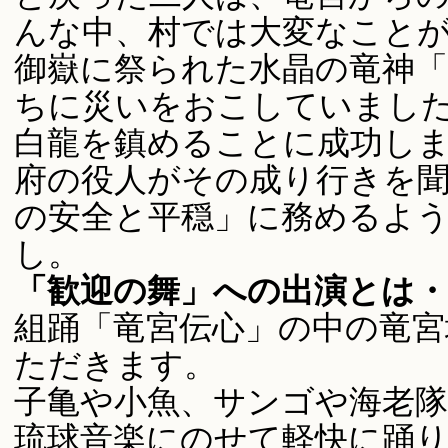
んな中、村では大変なこと
御嶽に祭られた水晶の竜神
ちに災いをおこしていまし
白龍を鎮めることに成功し
府の役人がその成り行きを
の安全と平穏」に務めるよ
し。
「歓迎の舞」への出演とは・
組踊「竜宮伝心」の中の竜宮
ただきます。
子亀や小魚、サンゴや海老
琉球音楽にのせて軽快に踊