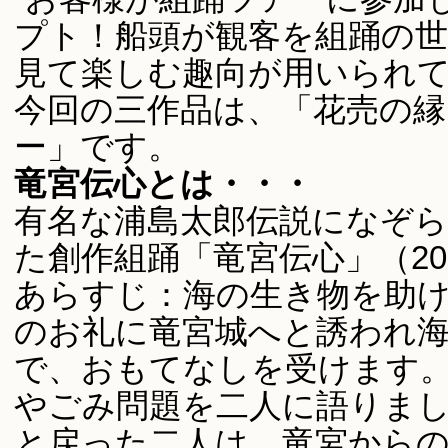
プト！船頭が観客を組踊の
見て楽しむ趣向が用いられ
今回の三作品は、「花売の縁
ー」です。
竜宮伝心とは・・・
有名な浦島太郎伝説になぞ
た創作組踊「竜宮伝心」（20
あらすじ：海の生き物を助
のお礼に竜宮城へと誘われ
で、おもてなしを受けます
やごみ問題を二人に語りま
と戻った二人は、竜宮から