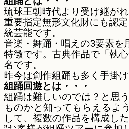
組踊とは・・・
琉球王朝時代より受け継が
重要指定無形文化財にも認
統芸能です。
音楽・舞踊・唱えの3要素を
特徴です。古典作品で「執心
名です。
昨今は創作組踊も多く手掛
組踊回遊とは・・・
組踊は難しいのでは？と思
ものかと知ってもらえるよ
して、複数の作品を構成し
”お客様が組踊ツアーに参加