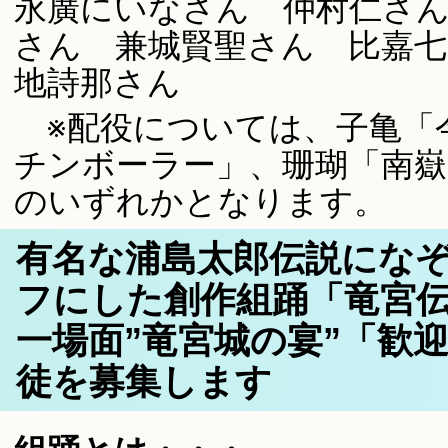
永廣にいなさん 仲村仁さん
さん 兼城賢聖さん 比嘉七
地詩那さん
※配役については、子亀「
チンボーラー」、珊瑚「南嶽
のいずれかとなります。
有名な浦島太郎伝説にな
フにした創作組踊
一場面”竜宮城の宴”「歓
徒を募集します