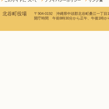
このサイトについて
プライバシーポリシー
リンク集
北谷町役場
〒904-0192 沖縄県中頭郡北谷町桑江一丁目1番1
開庁時間 午前8時30分から正午、午後1時から