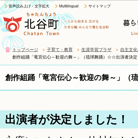
この
音声読み上げ・文字拡大
Multilingual
サイトマップ
トップページ
子育て・教育
生涯学習プラザ
自主文化
創作組踊「竜宮伝心～歓迎の舞～」（琉球舞踊）☆☆出演者決定
創作組踊「竜宮伝心～歓迎の舞～」（
出演者が決定しました！