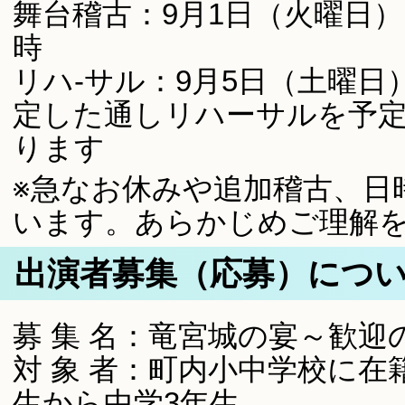
舞台稽古：9月1日（火曜日）
時
リハ-サル：9月5日（土曜日
定した通しリハーサルを予
ります
※急なお休みや追加稽古、日
います。あらかじめご理解
出演者募集（応募）につ
募 集 名：竜宮城の宴～歓
対 象 者：町内小中学校に在
生から中学3年生