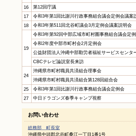
第12回庁議
16
令和3年第1回比謝川行政事務組合議会定例会議案
17
令和3年第511回北谷町議会3月定例会議案説明会
18
令和3年第92回中部広域市町村圏事務組合議会定
令和2年度中部市町村会2月定例会
19
公益財団法人沖縄中部勤労者福祉サービスセンター
CBCテレビ論説室長来訪
沖縄県市町村職員共済組合理事会
24
沖縄県市町村職員共済組合第128回組合会
令和3年第1回比謝川行政事務組合議会定例会
25
中日ドラゴンズ春季キャンプ視察
27
お問い合わせ
総務部 町長室
沖縄県中頭郡北谷町桑江一丁目1番1号