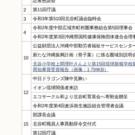
記者懇談会
第11回庁議
2
令和3年第510回北谷町議会臨時会
3
令和2年度中部広域市町村圏事務組合第5回理事会
4
令和2年度第3回沖縄県国民健康保険団体連合会理
公益財団法人沖縄中部勤労者福祉サービスセンタ
新たな沖縄振興計画（骨子案）に係る圏域別説明会
10
北谷小学校上間理叶さんより第15回琉球新報学校
県知事賞受賞報告（画像：1,794KB）
中日ドラゴンズ陣中見舞い
イオン琉球関係者来訪
12
エコサークル和より北谷町育英会へ寄附金贈呈
令和2年度第4回倉浜衛生施設組合管理者会議
部課長会議
北谷町職員人事異動辞令交付式
15
第12回庁議