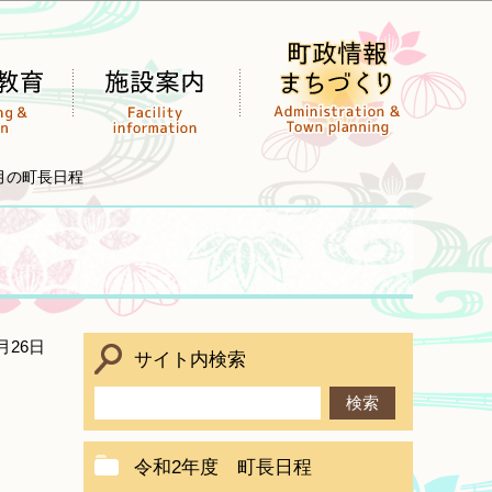
2月の町長日程
月26日
サイト内検索
令和2年度 町長日程