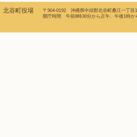
北谷町役場
〒904-0192 沖縄県中頭郡北谷町桑江一丁目1番1
開庁時間 午前8時30分から正午、午後1時から