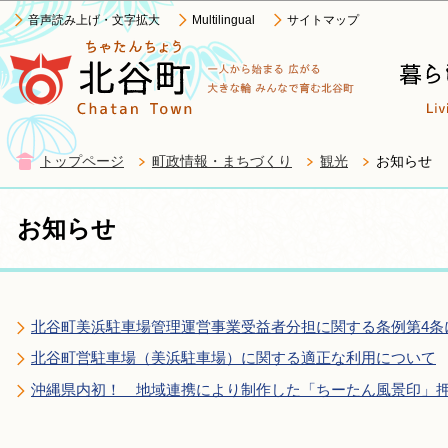
この
音声読み上げ・文字拡大
Multilingual
サイトマップ
トップページ
町政情報・まちづくり
観光
お知らせ
お知らせ
北谷町美浜駐車場管理運営事業受益者分担に関する条例第4条
北谷町営駐車場（美浜駐車場）に関する適正な利用について
沖縄県内初！ 地域連携により制作した「ちーたん風景印」