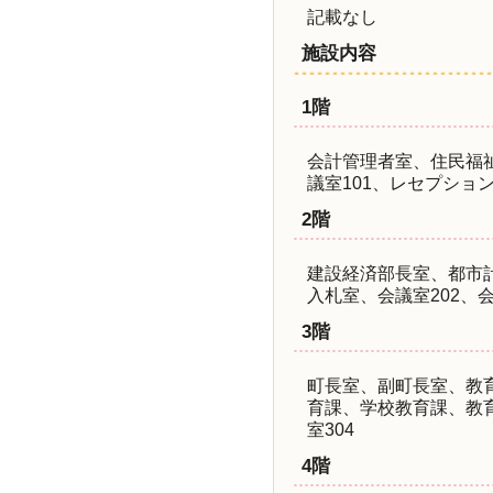
記載なし
施設内容
1階
会計管理者室、住民福
議室101、レセプショ
2階
建設経済部長室、都市
入札室、会議室202、会
3階
町長室、副町長室、教
育課、学校教育課、教育
室304
4階