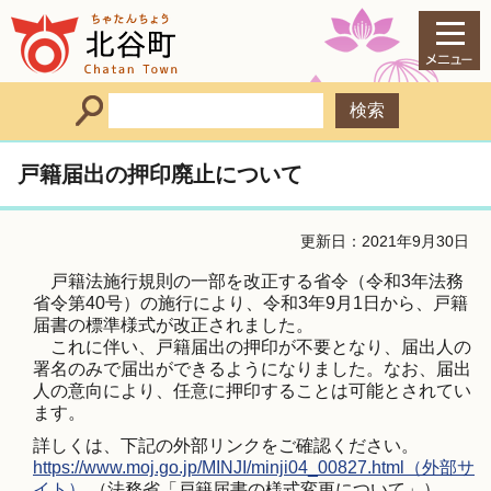
戸籍届出の押印廃止について
更新日：2021年9月30日
戸籍法施行規則の一部を改正する省令（令和3年法務
省令第40号）の施行により、令和3年9月1日から、戸籍
届書の標準様式が改正されました。
これに伴い、戸籍届出の押印が不要となり、届出人の
署名のみで届出ができるようになりました。なお、届出
人の意向により、任意に押印することは可能とされてい
ます。
詳しくは、下記の外部リンクをご確認ください。
https://www.moj.go.jp/MINJI/minji04_00827.html（外部サ
イト）
（法務省「戸籍届書の様式変更について」）