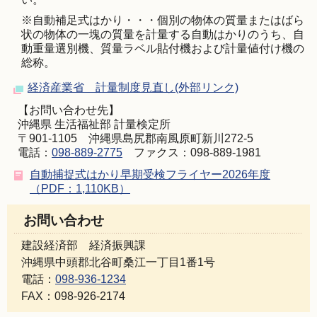
※自動補足式はかり・・・個別の物体の質量またはばら
状の物体の一塊の質量を計量する自動はかりのうち、自
動重量選別機、質量ラベル貼付機および計量値付け機の
総称。
経済産業省 計量制度見直し(外部リンク)
【お問い合わせ先】
沖縄県 生活福祉部 計量検定所
〒901-1105 沖縄県島尻郡南風原町新川272-5
電話：
098-889-2775
ファクス：098-889-1981
自動捕捉式はかり早期受検フライヤー2026年度
（PDF：1,110KB）
お問い合わせ
建設経済部 経済振興課
沖縄県中頭郡北谷町桑江一丁目1番1号
電話：
098-936-1234
FAX：098-926-2174