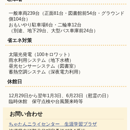
一般車両239台（正面81台・図書館前54台・グラウンド
側104台）
おもいやり駐車場6台・二輪車12台
（別途、地下29台、大型バス車庫前24台）
省エネ対策
太陽光発電（100キロワット）
雨水利用システム（地下水槽）
昼光センサーシステム（図書室）
蓄熱空調システム（深夜電力利用）
休館日
12月29日から翌年1月3日、6月23日（慰霊の日）
臨時休館 保守点検や台風襲来時等
お問い合わせ
ちゃたんニライセンター 生涯学習プラザ