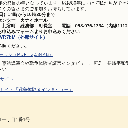
0年の節目の年となっています。戦後80年に向けて私たちがで
多くの皆さまのご参加をお待ちしています。
日）14時から16時30分まで
センター カナイホール
谷町 総務部 町長室 電話 098-936-1234（内線111
お申込みフォームよりお申込みください
.jp/f/VR7bM（外部サイト）
参照ください。
ラシ（PDF：2,584KB）
、憲法講演会や戦争体験者証言インタビュー、広島・長崎平和
さい。
サイト
サイト「戦争体験者インタビュー」
一丁目1番1号