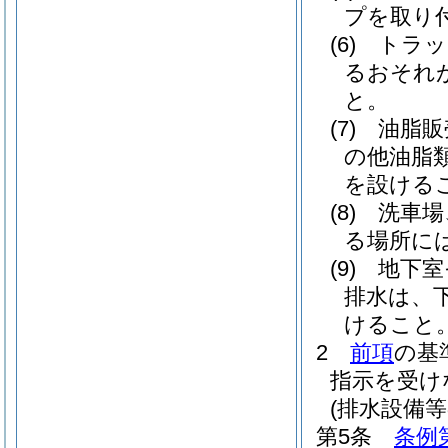
プを取り
(6)
トラッ
るおそれ
と。
(7)
油脂販
の他油脂
を設ける
(8)
洗車場
る場所に
(9)
地下室
排水は、
けること
2
前項
の基
指示を受け
(排水設備
第5条
条例