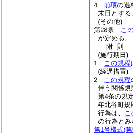
4
前項
の過
末日とする
(その他)
第28条
こ
が定める。
附
則
(施行期日)
1
この規程
(経過措置)
2
この規程
伴う関係規
第4条の規
年北谷町規則
行為は、
こ
の行為とみ
第1号様式
(