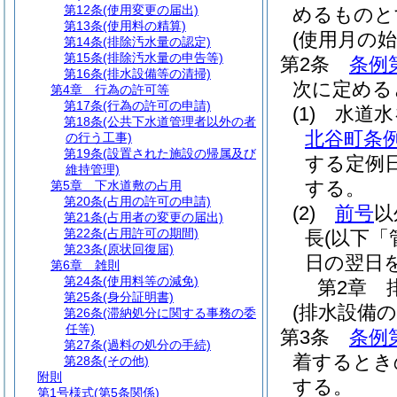
第12条
(使用変更の届出)
めるものと
第13条
(使用料の精算)
(使用月の始
第14条
(排除汚水量の認定)
第15条
(排除汚水量の申告等)
第2条
条例
第16条
(排水設備等の清掃)
次に定める
第4章
行為の許可等
第17条
(行為の許可の申請)
(1)
水道水
第18条
(公共下水道管理者以外の者
北谷町条
の行う工事)
第19条
(設置された施設の帰属及び
する定例
維持管理)
する。
第5章
下水道敷の占用
第20条
(占用の許可の申請)
(2)
前号
以
第21条
(占用者の変更の届出)
第22条
(占用許可の期間)
長
(以下「
第23条
(原状回復届)
日の翌日
第6章
雑則
第24条
(使用料等の減免)
第2章
第25条
(身分証明書)
(排水設備の
第26条
(滞納処分に関する事務の委
任等)
第3条
条例
第27条
(過料の処分の手続)
着するとき
第28条
(その他)
附則
する。
第1号様式
(第5条関係)