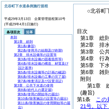
北谷町下水道条例施行規程
○北谷町
平成29年3月13日 企業管理規程第10号
(平成29年4月1日施行)
目次
条項目次
沿革
第1章
総
本則
第1章
総則
第2章
排
第1条
(趣旨)
第2条
(使用月の始期及び終期)
第3章
公
第2章
排水設備等の設置等
第4章
行
第3条
(排水設備の固着箇所等)
第4条
(排水設備の構造、材質及び
第5章
下
設計基準)
第6章
雑
第5条
(排水設備等の計画の確認)
第6条
(排水設備の工事の完了届)
附則
第7条
(検査済証及び設置済証)
第1章
第3章
公共下水道の使用
第8条
(総代人の選定届)
(趣旨)
第9条
(使用の開始等の届出)
第1条
この
第10条
(除害施設の設置等の届出)
第11条
(除害施設の使用開始等の届
21号。以
出)