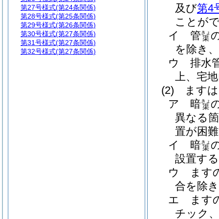
及び
第4
第27号様式
(第24条関係)
第28号様式
(第25条関係)
ことが
第29号様式
(第26条関係)
イ
管
第30号様式
(第27条関係)
きょ
渠
第31号様式
(第27条関係)
を除き、
第32号様式
(第27条関係)
ウ
排水
上、宅地
(2)
ますは
ア
暗
きょ
渠
異なる
置が困難
イ
暗
きょ
渠
設置す
ウ
ます
合を除き
エ
ます
チック