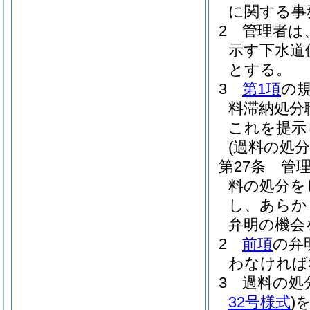
に関する事
2
管理者は
示す下水道
とする。
3
第1項
の
料滞納処分
これを提示
(過料の処分
第27条
管
料の処分を
し、あらか
弁明の機会
2
前項
の弁
わなければ
3
過料の処
32号様式
)