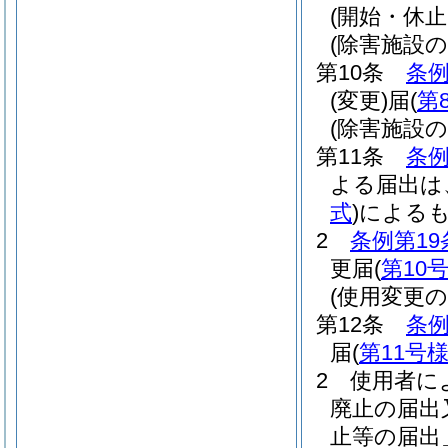
(開始・休
(除害施設
第10条
条例
(変更)
届
(
第
(除害施設
第11条
条例
よる届出は
式
)
による
2
条例第19
更届
(
第10
(使用変更の
第12条
条例
届
(
第11号
2
使用者に
廃止の届出
止等の届出