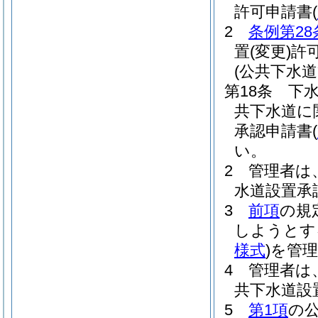
許可申請書
(
2
条例第28
置
(変更)
許
(公共下水
第18条
下
共下水道に
承認申請書
(
い。
2
管理者は
水道設置承
3
前項
の規
しようとす
様式
)
を管
4
管理者は
共下水道設
5
第1項
の