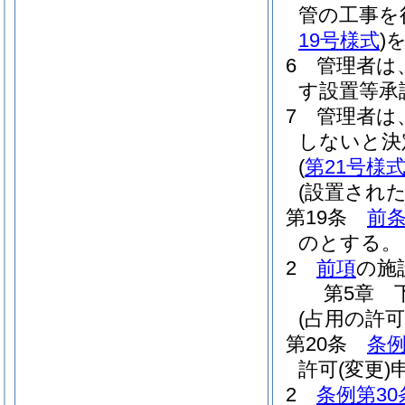
管の工事を
19号様式
)
6
管理者は
す設置等承
7
管理者は
しないと決
(
第21号様
(設置され
第19条
前
のとする。
2
前項
の施
第5章
(占用の許可
第20条
条例
許可
(変更)
2
条例第30