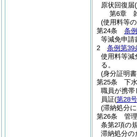
原状回復届
(
第6章
(使用料等の
第24条
条例
等減免申請
2
条例第39
使用料等減
る。
(身分証明書
第25条
下水
職員が携帯
員証
(
第28
(滞納処分
第26条
管
条第2項の
滞納処分の