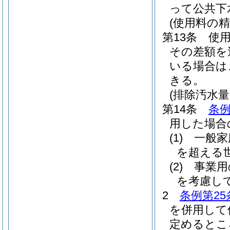
って公共下
(使用料の精
第13条
使
その差額を
いる場合は
きる。
(排除汚水量
第14条
条例
用した場合
(1)
一般家
を超える
(2)
事業用
を考慮し
2
条例第25
を併用して
定めるとこ