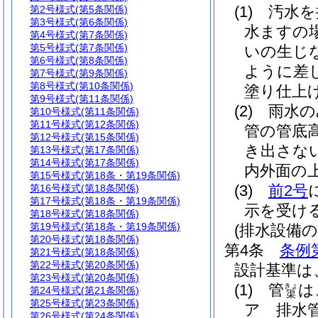
(1)
汚水を
第2号様式
(第5条関係)
第3号様式
(第6条関係)
水ますの
第4号様式
(第7条関係)
第5号様式
(第7条関係)
いの生じ
第6号様式
(第8条関係)
ように差
第7号様式
(第9条関係)
第8号様式
(第10条関係)
塗り仕上
第9号様式
(第11条関係)
(2)
雨水の
第10号様式
(第11条関係)
第11号様式
(第12条関係)
管の管底
第12号様式
(第15条関係)
き出さな
第13号様式
(第17条関係)
第14号様式
(第17条関係)
内外面の
第15号様式
(第18条・第19条関係)
(3)
前2号
第16号様式
(第18条関係)
第17号様式
(第18条・第19条関係)
示を受け
第18号様式
(第18条関係)
第19号様式
(第18条・第19条関係)
(排水設備
第20号様式
(第18条関係)
第4条
条例
第21号様式
(第18条関係)
第22号様式
(第20条関係)
設計基準は
第23号様式
(第20条関係)
(1)
管
は
きょ
第24号様式
(第21条関係)
渠
第25号様式
(第23条関係)
ア
排水
第26号様式
(第24条関係)