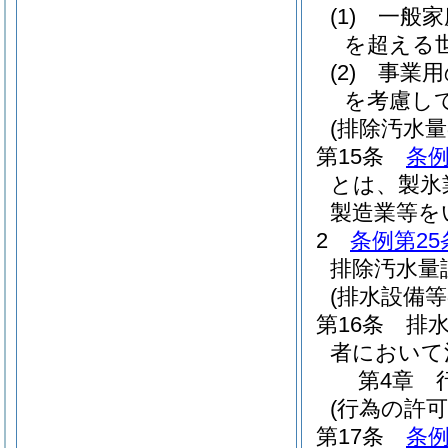
(1)
一般家
を超える
(2)
事業用
を考慮し
(排除汚水量
第15条
条例
とは、製氷
製造業等を
2
条例第25
排除汚水量
(排水設備等
第16条
排
者において
第4章
(行為の許可
第17条
条例