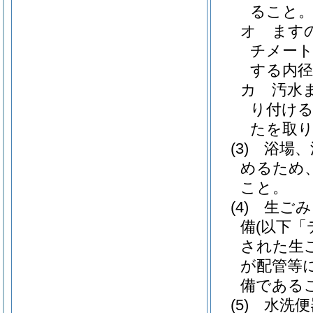
ること
オ
ます
チメート
する内
カ
汚水
り付け
たを取
(3)
浴場、
めるため
こと。
(4)
生ごみ
備
(以下
された生
が配管等
備である
(5)
水洗便