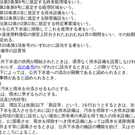
法第2条第6号に規定する終末処理場をいう。
第2条第8号に規定する処理区域をいう。
第10条第1項に規定する排水設備をいう。
第12条第1項に規定する除害施設をいう。
法第12条の2第1項に規定する特定事業場をいう。
水を公共下水道に排除してこれを使用する者をいう。
水道使用料徴収の便宜上区分されたおおむね1月の期間をいい、その始
定める。
第10条第1項各号のいずれかに該当する者をいう。
設備等の設置等
)
公共下水道の供用が開始されたときは、遅滞なく排水設備を設置しなけ
かわらず、
次の各号
のいずれかに該当するときは、この限りでない。
下によっては、公共下水道への流出が困難であると認められるとき。
事情があると認められるとき。
)
、汚水と雨水を分流させるものとする。
法は、雨水に準ずるものとする。
法及び内径等)
新設、増設又は改築
(以下「新設等」という。)
を行おうとするときは、次
下水を流入させるために設ける排水設備は、汚水を排除すべき排水設備
は同項の規定に該当しない場合に所有者の承諾を得て他人の排水設備に
う。)
に固着させ、雨水を排除すべき排水設備にあっては雨水を道路側溝
共ます等に固着させるときは、公共下水道の施設の機能を妨げ、又はそ
るところによること。