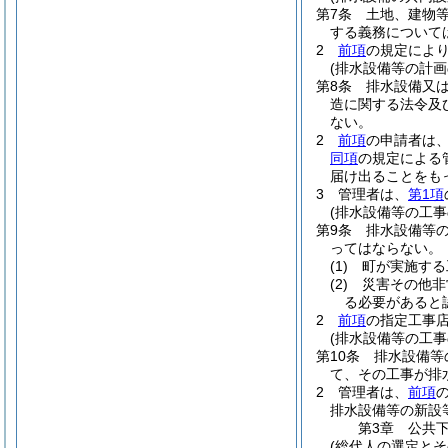
第7条
土地、建物
する義務について
2
前項
の規定によ
(排水設備等の計画
第8条
排水設備又
造に関する法令及
ない。
2
前項
の申請者は
同項
の規定による
届け出ることをも
3
管理者は、
第1項
(排水設備等の工事
第9条
排水設備等
ってはならない。
(1)
町が実施する
(2)
災害その他非
る必要があると
2
前項
の指定工事
(排水設備等の工事
第10条
排水設備等
て、その工事が排
2
管理者は、
前項
排水設備等の新設
第3章
公共
(総代人の選定とそ