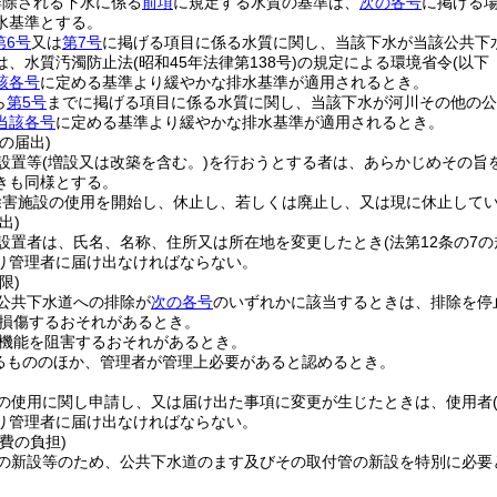
排除される下水に係る
前項
に規定する水質の基準は、
次の各号
に掲げる
水基準とする。
第6号
又は
第7号
に掲げる項目に係る水質に関し、当該下水が当該公共下
は、水質汚濁防止法
(昭和45年法律第138号)
の規定による環境省令
(以下
該各号
に定める基準より緩やかな排水基準が適用されるとき。
ら
第5号
までに掲げる項目に係る水質に関し、当該下水が河川その他の公
当該各号
に定める基準より緩やかな排水基準が適用されるとき。
の届出)
設置等
(増設又は改築を含む。)
を行おうとする者は、あらかじめその旨
きも同様とする。
除害施設の使用を開始し、休止し、若しくは廃止し、又は現に休止して
出)
設置者は、氏名、名称、住所又は所在地を変更したとき
(法第12条の
り管理者に届け出なければならない。
限)
公共下水道への排除が
次の各号
のいずれかに該当するときは、排除を停
損傷するおそれがあるとき。
機能を阻害するおそれがあるとき。
るもののほか、管理者が管理上必要があると認めるとき。
の使用に関し申請し、又は届け出た事項に変更が生じたときは、使用者
り管理者に届け出なければならない。
費の負担)
の新設等のため、公共下水道のます及びその取付管の新設を特別に必要