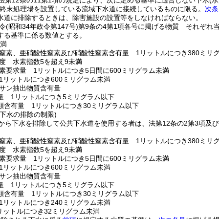
法第12条の11第1項の規定により、次に定める基準に適合しない下水
(
(終末処理場を設置している流域下水道に接続しているものに限る。
次条
水道に排除するときは、除害施設の設置等をしなければならない。
令
(昭和34年政令第147号)
第9条の4第1項各号に掲げる物質 それぞれ
する基準に係る数値とする。
未満
窒素、亜硝酸性窒素及び硝酸性窒素含有量 1リットルにつき380ミリ
度 水素指数5を超え9未満
素要求量 1リットルにつき5日間に600ミリグラム未満
1リットルにつき600ミリグラム未満
サン抽出物質含有量
量 1リットルにつき5ミリグラム以下
類含有量 1リットルにつき30ミリグラム以下
下水の排除の制限)
から下水を排除して公共下水道を使用する者は、法第12条の2第3項及
。
窒素、亜硝酸性窒素及び硝酸性窒素含有量 1リットルにつき380ミリ
度 水素指数5を超え9未満
素要求量 1リットルにつき5日間に600ミリグラム未満
1リットルにつき600ミリグラム未満
サン抽出物質含有量
量 1リットルにつき5ミリグラム以下
類含有量 1リットルにつき30ミリグラム以下
1リットルにつき240ミリグラム未満
リットルにつき32ミリグラム未満