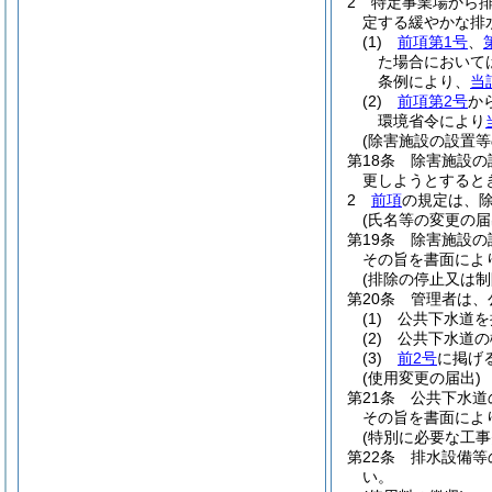
2
特定事業場から
定する緩やかな排
(1)
前項第1号
、
た場合において
条例により、
当
(2)
前項第2号
か
環境省令により
(除害施設の設置等
第18条
除害施設の
更しようとすると
2
前項
の規定は、
(氏名等の変更の届
第19条
除害施設の
その旨を書面によ
(排除の停止又は制
第20条
管理者は、
(1)
公共下水道を
(2)
公共下水道の
(3)
前2号
に掲げ
(使用変更の届出)
第21条
公共下水道
その旨を書面によ
(特別に必要な工事
第22条
排水設備等
い。