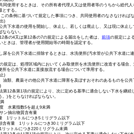
共同使用するときは、その所有者代理人又は使用者等のうちから総代人
様とする。
、この条例に基づいて規定した事項につき、共同使用者のなさなければ
出)
公共下水道の使用を開始し、休止し、若しくは廃止し、又は現に休止し
ばならない。
第12条の4又は第12条の7の規定による届出をした者は、
前項
の規定によ
いときは、管理者が使用開始等の時期を認定する。
し尿を公共下水道に排除するときは、水洗便所
(汚水管が公共下水道に
の規定は、処理区域内においてくみ取便所を水洗便所に改造する場合、
便所を公共下水道に直接放流する場合について準用する。
止)
、油類、農薬その他公共下水道に障害を及ぼすおそれのあるものを公共
)
法第12条第1項の規定により、次に定める基準に適合しない下水を継続
う。)
をとらなければならない。
未満
度 水素指数5を超え9未満
サン抽出物質含有量
量 1リットルにつき5ミリグラム以下
類含有量 1リットルにつき30ミリグラム以下
1リットルにつき220ミリグラム未満