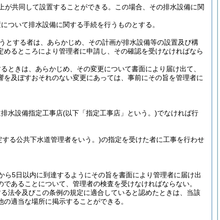
上が共同して設置することができる。
この場合、その排水設備に関
置について排水設備に関する手続を行うものとする。
うとする者は、あらかじめ、その計画が排水設備等の設置及び構
定めるところにより管理者に申請し、その確認を受けなければなら
するときは、あらかじめ、その変更について書面により届け出て、
響を及ぼすおそれのない変更にあっては、事前にその旨を管理者に
道排水設備指定工事店
(以下「指定工事店」という。)
でなければ行
規定する公共下水道管理者をいう。)
の指定を受けた者に工事を行わせ
から5日以内に到達するようにその旨を書面により管理者に届け出
のであることについて、管理者の検査を受けなければならない。
する法令及びこの条例の規定に適合していると認めたときは、当該
他の適当な場所に掲示することができる。