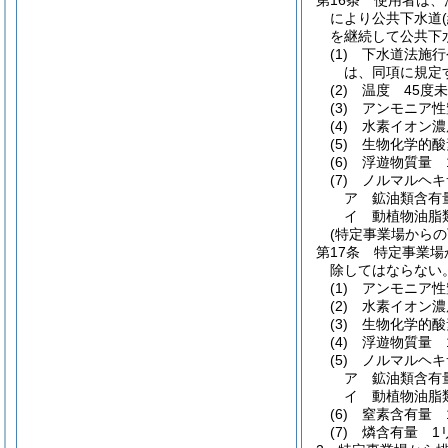
第16条
使用者は、
により公共下水道
を継続して公共下
(1)
下水道法施行
は、同項に規定
(2)
温度 45度
(3)
アンモニア性
(4)
水素イオン濃
(5)
生物化学的酸
(6)
浮遊物質量 
(7)
ノルマルヘキ
ア
鉱油類含有
イ
動植物油脂
(特定事業場からの
第17条
特定事業場
除してはならない
(1)
アンモニア性
(2)
水素イオン濃
(3)
生物化学的酸
(4)
浮遊物質量 
(5)
ノルマルヘキ
ア
鉱油類含有
イ
動植物油脂
(6)
窒素含有量 
(7)
燐含有量 1