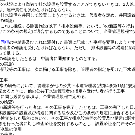
等の状況により単独で排水設備を設置することができないときは、2人以
は、連帯責任を負わなければならない。
り排水設備を共同して設置しようとするときは、代表者を定め、共同設
の確認)
はこれに接続する除害施設
(以下「排水設備等」という。)
の新設等を行お
びこの条例の規定に適合するものであることについて、企業管理規程で
、
同項
の申請書及びこれに添付した書類に記載した事項を変更しようと
管理者の確認を受けなければならない。
ただし、排水設備等の構造に影
って足りる。
の確認をしたときは、申請者に通知するものとする。
の実施)
の新設等の工事は、次に掲げる工事を除き、管理者の指定を受けた下水
工事
常の場合において、管理者が他の公共下水道管理者
(法第4条第1項に
認めるときに、他の公共下水道管理者の指定を受けた者が行う工事
店に関し必要な事項は、企業管理規程で定める。
の検査)
の新設等を行った者は、その工事を完了したときは、工事の完了した日
水設備等の設置及び構造に関する法令及びこの条例の規定に適合するも
の検査をした場合において、その工事が排水設備等の設置及び構造に関
等を行った者に対し検査済証を交付するものとし、設置済証を門戸その
下水道の使用
の義務)