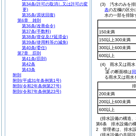
第34条
(許可の取消し又は許可の変
(3)
汚水のみを排
更)
表
の左欄の区分
第35条
(原状回復)
水の一部を排除
第6章
雑則
第36条
(改善命令)
第37条
(手数料)
150未満
第38条
(督促及び延滞金)
150以上300未満
第39条
(使用料等の減免)
第40条
(委任)
300以上600未満
第7章
罰則
600以上
第41条
(罰則)
第42条
(4)
雨水又は雨水
きょ
第43条
の断面積は
同
渠
附則
る雨水又は雨水
附則
(平成31年条例第1号)
附則
(令和2年条例第27号)
附則
(令和7年条例第23号)
200未満
200以上600未満
600以上
(排水設備の構造、
第6条
排水設備の
2
管理者は、排水
(排水設備の共同設