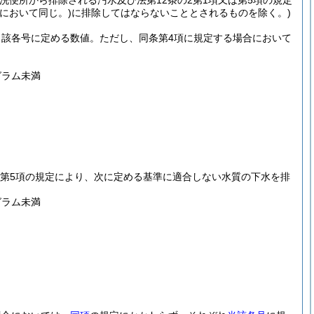
水洗便所から排除される汚水及び法第12条の2第1項又は第5項の規定
において同じ。)
に排除してはならないこととされるものを除く。)
当該各号に定める数値。
ただし、同条第4項に規定する場合において
グラム未満
び第5項の規定により、次に定める基準に適合しない水質の下水を排
グラム未満