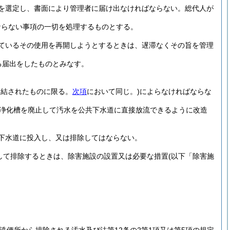
を選定し、書面により管理者に届け出なければならない。
総代人が
ならない事項の一切を処理するものとする。
ているその使用を再開しようとするときは、遅滞なくその旨を管理
る届出をしたものとみなす。
連結されたものに限る。
次項
において同じ。)
によらなければならな
浄化槽を廃止して汚水を公共下水道に直接放流できるように改造
下水道に投入し、又は排除してはならない。
して排除するときは、除害施設の設置又は必要な措置
(以下「除害施