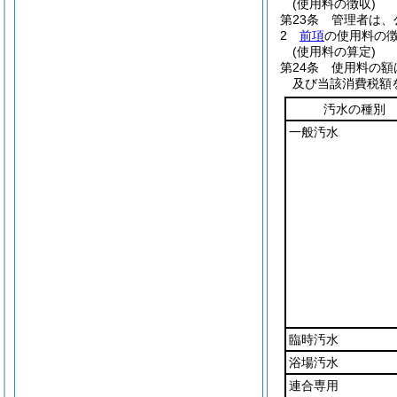
(使用料の徴収)
第23条
管理者は、
2
前項
の使用料の
(使用料の算定)
第24条
使用料の額
及び当該消費税額
汚水の種別
一般汚水
臨時汚水
浴場汚水
連合専用