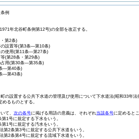
道条例
1971年北谷町条例第12号)の全部を改正する。
条・第2条)
等の設置等
(第3条―第10条)
道の使用
(第11条―第27条)
可等
(第28条・第29条)
の占用
(第30条―第35条)
6条―第40条)
1条―第43条)
、町の設置する公共下水道の管理及び使用について下水道法
(昭和33年
定めるものとする。
おいて、
次の各号
に掲げる用語の意義は、それぞれ
当該各号
に定めると
条第1号に規定する下水をいう。
条第1号に規定する汚水をいう。
法第2条第3号に規定する公共下水道をいう。
法第2条第4号に規定する流域下水道をいう。