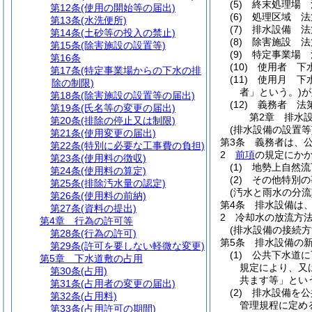
(5)
終末処理場 
第12条
(使用の開始等の届出)
(6)
処理区域 法
第13条
(水洗便所)
(7)
排水設備 法
第14条
(土砂等の投入の禁止)
(8)
除害施設 法
第15条
(除害施設の設置等)
(9)
特定事業場 
第16条
(10)
使用者 下
第17条
(特定事業場からの下水の排
(11)
使用月 下
除の制限)
者」という。)
が
第18条
(除害施設の設置等の届出)
(12)
義務者 法
第19条
(氏名等の変更の届出)
第2章
排水
第20条
(排除の停止又は制限)
(排水設備の設置等
第21条
(使用変更の届出)
第3条
義務者は、
第22条
(特別に必要な工事費の負担)
2
前項
の規定にか
第23条
(使用料の徴収)
(1)
地勢上自然流
第24条
(使用料の算定)
(2)
その他特別の
第25条
(排除汚水量の認定)
(汚水と雨水の分流
第26条
(使用料の前納)
第4条
排水設備は
第27条
(資料の提出)
2
冷却水の放流方
第4章
行為の許可等
(排水設備の接続方
第28条
(行為の許可)
第5条
排水設備の
第29条
(許可を要しない軽微な変更)
(1)
公共下水道に
第5章
下水道敷の占用
規定により、又
第30条
(占用)
共ます等」とい
第31条
(占用者の変更の届出)
(2)
排水設備を公
第32条
(占用料)
管理規程に定め
第33条
(占用許可の期間)