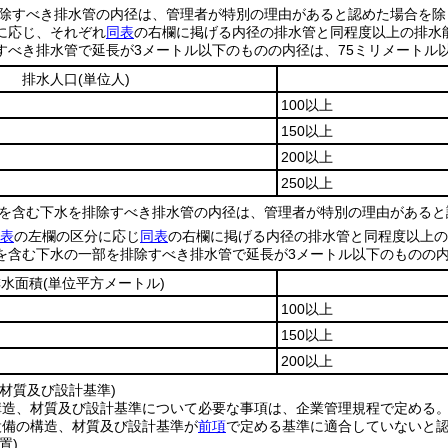
除すべき排水管の内径は、管理者が特別の理由があると認めた場合を除
に応じ、それぞれ
同表
の右欄に掲げる内径の排水管と同程度以上の排水
すべき排水管で延長が3メートル以下のものの内径は、75ミリメートル
排水人口
(単位人)
100以上
150以上
200以上
250以上
を含む下水を排除すべき排水管の内径は、管理者が特別の理由があると
表
の左欄の区分に応じ
同表
の右欄に掲げる内径の排水管と同程度以上の
を含む下水の一部を排除すべき排水管で延長が3メートル以下のものの内
排水面積
(単位平方メートル)
100以上
150以上
200以上
材質及び設計基準)
構造、材質及び設計基準について必要な事項は、企業管理規程で定める
設備の構造、材質及び設計基準が
前項
で定める基準に適合していないと
置)