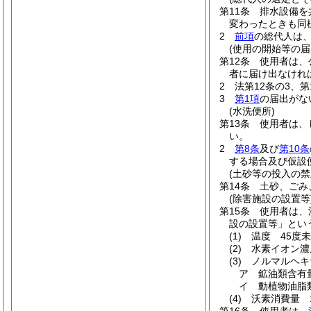
第11条
排水設備を
変わったときも同
2
前項
の総代人は
(使用の開始等の届
第12条
使用者は、
者に届け出なけれ
2
法第12条の3、
3
第1項
の届出がな
(水洗便所)
第13条
使用者は、
い。
2
第8条
及び
第10条
する場合及び仮設
(土砂等の投入の禁
第14条
土砂、ごみ
(除害施設の設置等
第15条
使用者は、
設の設置等」とい
(1)
温度 45度
(2)
水素イオン濃
(3)
ノルマルヘキ
ア
鉱油類含有
イ
動植物油脂
(4)
沃素消費量 