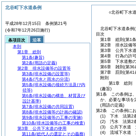
北谷町下水道条例
○北谷町下水
平成28年12月15日 条例第21号
北谷町下水道条例(
(令和7年12月26日施行)
目次
第1章
総則
(第1
条項目次
沿革
第2章
排水設備
本則
第3章
公共下水
第1章
総則
第4章
行為の許
第1条
(趣旨)
第5章
下水道敷
第2条
(用語の定義)
第6章
雑則
(第3
第2章
排水設備等の設置等
第7章
罰則
(第4
第3条
(排水設備の設置等)
附則
第4条
(汚水と雨水の分流)
第1章
総則
第5条
(排水設備の接続方法及び内
(趣旨)
径等)
第1条
この条例は
第6条
(排水設備の構造、材質及び
か、必要な事項を
設計基準)
(用語の定義)
第7条
(排水設備の共同設置)
第2条
この条例に
第8条
(排水設備等の計画の確認)
(1)
下水 法第2
第9条
(排水設備等の工事の実施)
(2)
汚水 法第2
第10条
(排水設備等の工事の検査)
(3)
公共下水道 
第3章
公共下水道の使用
(4)
流域下水道 
第11条
(総代人の選定とその義務)