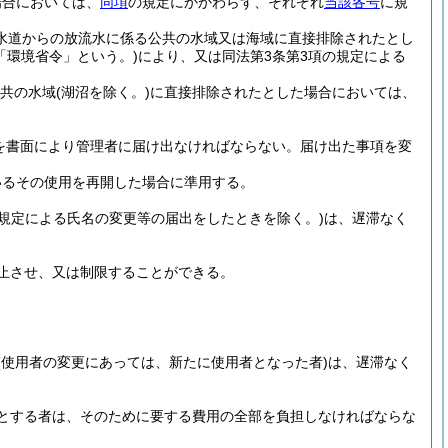
場合においては、
同項
の規定にかかわらず、それぞれ
当該各号
に規
水道からの放流水に係る公共の水域又は海域に直接排除されたとし
「環境省令」という。)
により、又は同法第3条第3項の規定による
共の水域
(湖沼を除く。)
に直接排除されたとした場合においては、
を書面により管理者に届け出なければならない。
届け出た事項を変
いるその使用を再開した場合に準用する。
7の規定による氏名の変更等の届出をしたときを除く。)
は、遅滞なく
止させ、又は制限することができる。
(使用者の変更にあっては、新たに使用者となった者)
は、遅滞なく
とする者は、そのために要する費用の全部を負担しなければならな